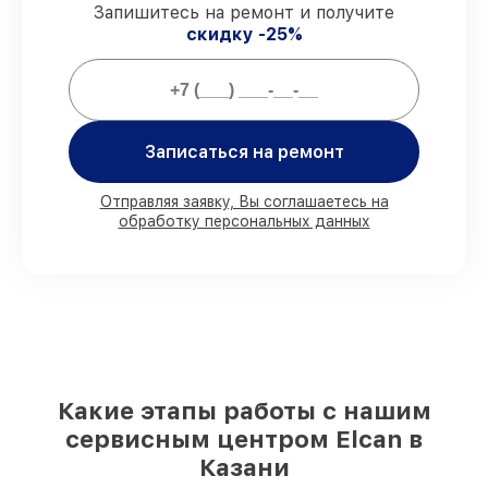
Поддержка после ремонта
– все
Запишитесь на ремонт и получите
работы и запчасти защищены
скидку -25%
официальной гарантией Elcan.
Мы гарантируем:
Записаться на ремонт
80%
заказов закрываем в вашем
присутствии
Отправляя заявку, Вы соглашаетесь на
90%
комплектующих Elcan готовы к
обработку персональных данных
установке в Казани, остальные
доставляются быстро
Подлинные запчасти Elcan и
надёжные аналоги
– для разного
бюджета
85%
починок занимают до 2 часов, если
мастер приступает к ремонту сразу
Какие этапы работы с нашим
сервисным центром Elcan в
Казани