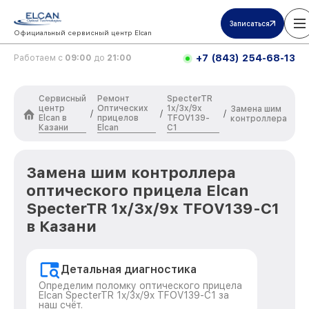
Записаться
Официальный сервисный центр Elcan
+7 (843) 254-68-13
Работаем с
09:00
до
21:00
Сервисный
Ремонт
SpecterTR
центр
Оптических
1x/3x/9x
Замена шим
/
/
/
Elcan в
прицелов
TFOV139-
контроллера
Казани
Elcan
C1
Замена шим контроллера
оптического прицела Elcan
SpecterTR 1x/3x/9x TFOV139-C1
в Казани
Детальная диагностика
Определим поломку оптического прицела
Elcan SpecterTR 1x/3x/9x TFOV139-C1 за
наш счёт.