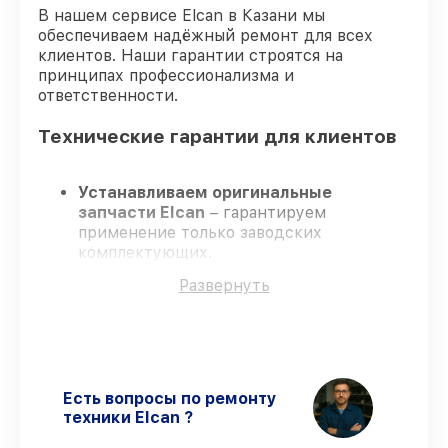
В нашем сервисе Elcan в Казани мы
обеспечиваем надёжный ремонт для всех
клиентов. Наши гарантии строятся на
принципах профессионализма и
ответственности.
Технические гарантии для клиентов
Устанавливаем оригинальные
запчасти Elcan
– гарантируем
применение только заводских
комплектующих.
Сертифицированные инженеры
–
Развернуть
проходят строгий отбор, что
подтверждает уровень их
профессионализма.
Заканчиваем ремонт в четко
оговоренные сроки
– ремонт
оптического прицела Elcan SpecterTR
Есть вопросы по ремонту
1x/3x/9x TFOV139-C1 строго по
техники Elcan ?
договоренности.