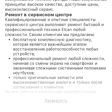
принципы: высокое качество, доступные цены,
высококлассный сервис.
Ремонт в сервисном центре
Квалифицированные и опытные специалисты
сервисного центра выполняют ремонт бытовой и
профессиональной техники Elcan любой
сложности. Своим клиентам мы предлагаем:
бесплатную комплексную диагностику,
которая является важнейшим этапом
восстановления работоспособности любых
устройств;
профессиональный ремонт любой сложности,
начиная со смены экрана на смартфонах и
заканчивая сложными системными поломками
ноутбуков;
только оригинальные запчасти или
высококачественные аналоги и только после
согласования с клиентом.
На все работы и замененные комплектующие
предоставляется длительная гарантия. В случае
Развернуть
поломки по условиям гарантии, мы бесплатно
исправим ситуацию.