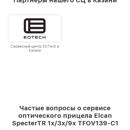
Казани, постоянно повышая уровень доверия
и лояльности наших клиентов.
Сервисный центр EOTech в
Казани
Частые вопросы о сервисе
оптического прицела Elcan
SpecterTR 1x/3x/9x TFOV139-C1