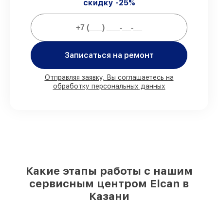
скидку -25%
Мы гарантируем:
80%
работ проводим в вашем
присутствии
Записаться на ремонт
90%
деталей Elcan имеются на складе в
Казани, остальные доставляются быстро
Отправляя заявку, Вы соглашаетесь на
Фирменные детали Elcan и
обработку персональных данных
проверенные реплики
– для разного
бюджета
85%
ремонтов исполняются за 1–2 часа,
после приёма оптического прицела
Какие этапы работы с нашим
сервисным центром Elcan в
Казани