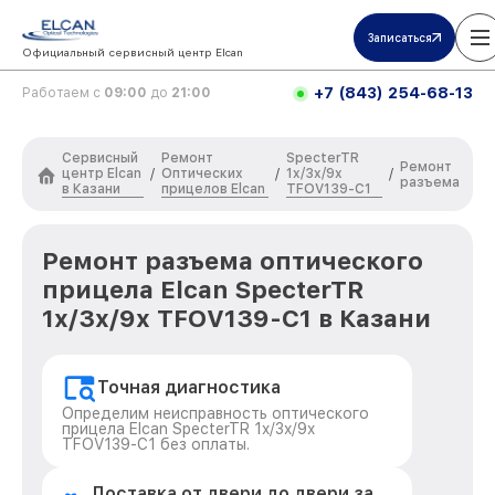
Записаться
Официальный сервисный центр Elcan
+7 (843) 254-68-13
Работаем с
09:00
до
21:00
Сервисный
Ремонт
SpecterTR
Ремонт
центр Elcan
Оптических
1x/3x/9x
/
/
/
разъема
в Казани
прицелов Elcan
TFOV139-C1
Ремонт разъема оптического
прицела Elcan SpecterTR
1x/3x/9x TFOV139-C1 в Казани
Точная диагностика
Определим неисправность оптического
прицела Elcan SpecterTR 1x/3x/9x
TFOV139-C1 без оплаты.
Доставка от двери до двери за