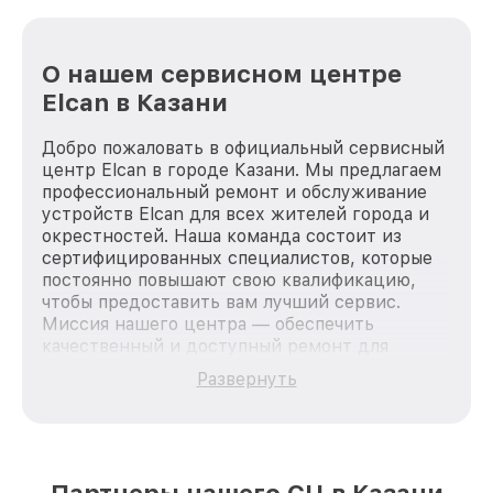
О нашем сервисном центре
Elcan в Казани
Добро пожаловать в официальный сервисный
центр Elcan в городе Казани. Мы предлагаем
профессиональный ремонт и обслуживание
устройств Elcan для всех жителей города и
окрестностей. Наша команда состоит из
сертифицированных специалистов, которые
постоянно повышают свою квалификацию,
чтобы предоставить вам лучший сервис.
Миссия нашего центра — обеспечить
качественный и доступный ремонт для
каждого пользователя продукции Elcan, вне
Развернуть
зависимости от сложности поломки. Мы
стремимся к тому, чтобы каждый клиент был
удовлетворен скоростью и качеством
предоставляемых услуг. Наша цель — стать
лучшим сервисным центром Elcan в городе
Партнеры нашего СЦ в Казани