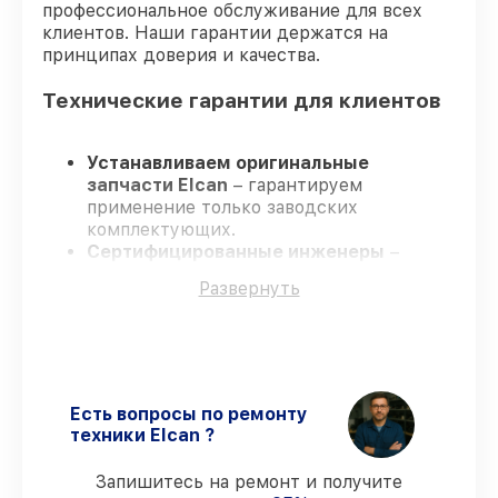
профессиональное обслуживание для всех
клиентов. Наши гарантии держатся на
принципах доверия и качества.
Технические гарантии для клиентов
Устанавливаем оригинальные
запчасти Elcan
– гарантируем
применение только заводских
комплектующих.
Сертифицированные инженеры
–
проходят постоянное обучение, что
Развернуть
подтверждает уровень их
профессионализма.
Всегда выполняем ремонт вовремя
–
ремонт оптического прицела Elcan
SpecterTR 1x/3x/9x TFOV139-C1 в
оговоренные сроки.
Есть вопросы по ремонту
Поддержка после ремонта
– все все
техники Elcan ?
виды ремонта защищены гарантийной
поддержкой до 3 лет.
Запишитесь на ремонт и получите